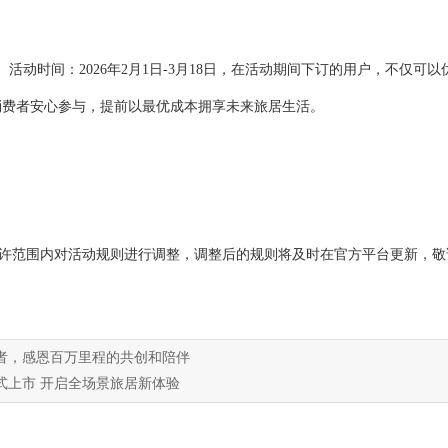
动时间：2026年2月1日-
3
月
18
日
，
在活动期间下订的用户，不仅可以
消费者安心参与，提前以最优成本拥享未来旅居生活。
允许范围内对活动规则进行调整，调整后的规则将及时在官方平台更新，敬
者，感恩百万里程的共创和陪伴
式上市 开启全场景旅居新体验