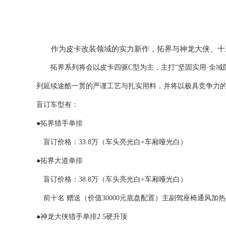
作为皮卡改装领域的实力新作，
拓界与神龙大侠、十
拓界系列将会以
皮卡
四驱
C型为主，
主打
“坚固实用·全域
列
延续途酷一贯的严谨工艺与扎实用料，
并
将以极具竞争力
盲订车型有：
●拓界猎手单排
盲订价格：
33.8万（车头亮光白+车厢哑光白）
●拓界大道单排
盲订价格：
38.8万（车头亮光白+车厢哑光白）
前十名
赠送（价值
30000元底盘配置）主副驾座椅通风
●神龙大侠猎手单排2.5硬升顶