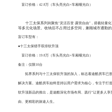
盲订价格：
42.8万（车头亮光白+车厢哑光白）
十三太保系列
则聚焦
“灵活百变·露营自由”，搭载轻
等多元化场景。
收纳后不占用过多空间，兼顾城市通勤的
盲订车型有：
●十三太保猎手双排软升顶
盲订价格：
19.8万（车头亮光白+车厢哑光白）
备注：仅限
10台
拓界系列
与
十三太保软升顶的加入
，标志着途酷房车已
解决方案。途酷房车始终坚持以用户需求为核心，专注于打
软升顶新品的推出，是途酷深化市场布局、践行
“让更多人
由、更精彩的旅途人生。