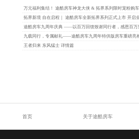
万元福利集结！ 途酷房车神龙大侠 & 拓界系列限时宠粉购
拓界新境 自在启程｜ 途酷房车全新拓界系列正式上市 开启
途酷房车九周年庆典 ——以百万回馈致谢同行者，感恩百万
九载同行，专属献礼——途酷房车九周年特供版房车重磅亮
王者归来 东风猛士 详情篇
首页
关于途酷房车