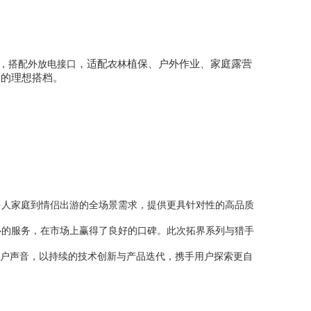
，
适配
植保、户外作业、家庭露营
区，搭配外放电接口
农林
者的理想搭档。
多人家庭到情侣出游的全场景需求，提供更具针对性的高品质
心的服务，在市场上赢得了良好的口碑。此次
拓界系列
与
猎手
用户声音，以持续的技术创新与产品迭代，携手用户探索更自