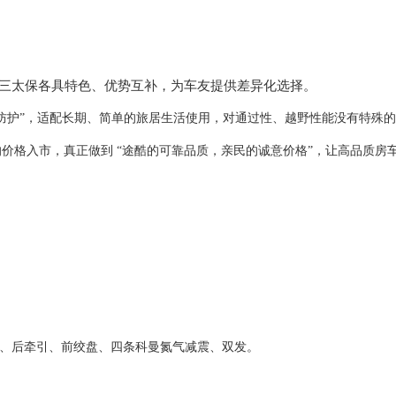
三太保
各具特色、优势互补，为
车友
提供差异化选择。
防护”，适配
长期、简单的旅居生活
使用
，
对通过性、越野性能没有特殊的
的价格入市，真正做到
“途酷的可靠品质，
亲民
的诚意价格
”，让高品质房
加热、后牵引、前绞盘、四条科曼氮气减震、双发。