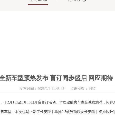
车全新车型预热发布 盲订同步盛启 回应期
发布时间：2026/2/4 11:48:43 点击次数：1437
，于
2月1日至3月18日开启盲订活动
。
本次途酷房车也是诚意满满
，
拓界
售车型，本次也是上新了长安猎手单排2.5硬升顶以及长安猎手双排软升